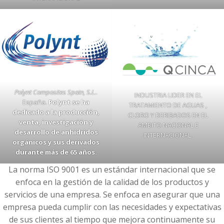
Polynt Composites Spain, S.L
..
INDUSTRIA LIDER EN EL
España.
Polynt se ha
TRATAMIENTO DE AGUAS ,
dedicado a la producción,
CLORO Y DERIBADOS EN EL
venta, investigación y
AMBITO NACIONAL E
desarrollo de anhídridos
INTERNACIONAL.
orgánicos y sus derivados
durante más de 65 años.
La norma ISO 9001 es un estándar internacional que se
enfoca en la gestión de la calidad de los productos y
servicios de una empresa. Se enfoca en asegurar que una
empresa pueda cumplir con las necesidades y expectativas
de sus clientes al tiempo que mejora continuamente su