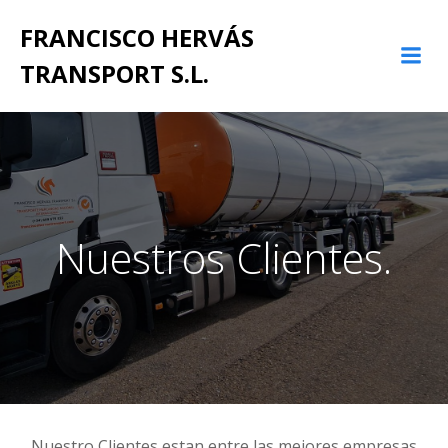
Saltar
FRANCISCO HERVÁS
al
contenido
TRANSPORT S.L.
Nuestros Clientes.
Nuestro Clientes estan entre las mejores empresas