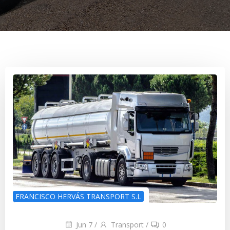
FRANCISCO HERVÁS TRANSPORT S.L
Jun 7
/
Transport
/
0