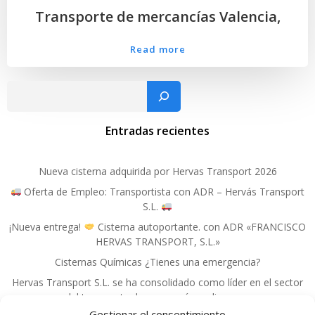
Transporte de mercancías Valencia,
Read more
Busc
Entradas recientes
Nueva cisterna adquirida por Hervas Transport 2026
Oferta de Empleo: Transportista con ADR – Hervás Transport
S.L.
¡Nueva entrega!
Cisterna autoportante. con ADR «FRANCISCO
HERVAS TRANSPORT, S.L.»
Cisternas Químicas ¿Tienes una emergencia?
Hervas Transport S.L. se ha consolidado como líder en el sector
del transporte de mercancías peligrosas.
Gestionar el consentimiento