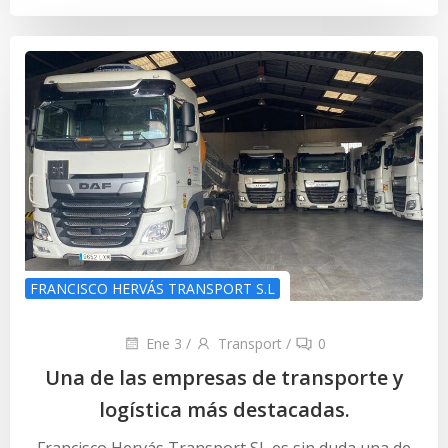
FRANCISCO HERVÁS TRANSPORT S.L
Ene 3
/
Transport
/
0
Una de las empresas de transporte y
logística más destacadas.
Francisco Hervás Transport SL es sin duda una de