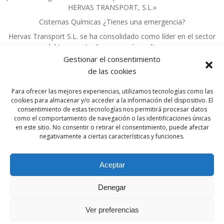
HERVAS TRANSPORT, S.L.»
Cisternas Químicas ¿Tienes una emergencia?
Hervas Transport S.L. se ha consolidado como líder en el sector
del transporte de mercancías peligrosas.
Gestionar el consentimiento
de las cookies
Para ofrecer las mejores experiencias, utilizamos tecnologías como las
cookies para almacenar y/o acceder a la información del dispositivo. El
consentimiento de estas tecnologías nos permitirá procesar datos
como el comportamiento de navegación o las identificaciones únicas
en este sitio. No consentir o retirar el consentimiento, puede afectar
© 2026 FRANCISCO HERVÁS TRANSPORT S.L.. |
negativamente a ciertas características y funciones.
TRANSPORTE MERCANCIAS NACIONAL
INTERNACIONAL.|
(+34) 609 67 50 22
| for
Aceptar
contacto e-mail:
info@franciscohervastransport.com
Denegar
La política de Calidad se fundamenta en el
compromiso adquirido por
FRANCISCO HERVÁS
Ver preferencias
TRANSPORT S.L
.