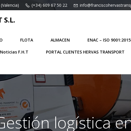
 (Valencia)
(+34) 609 67 50 22
info@franciscohervastran
S.L.
O
FLOTA
ALMACEN
ENAC – ISO 9001:2015
Noticias F.H.T
PORTAL CLIENTES HERVAS TRANSPORT
Gestión logística e