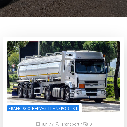
FRANCISCO HERVÁS TRANSPORT S.L
Jun 7
/
Transport
/
0