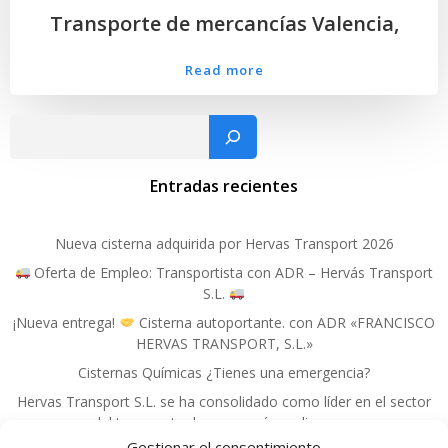
Transporte de mercancías Valencia,
Read more
Busc
Entradas recientes
Nueva cisterna adquirida por Hervas Transport 2026
Oferta de Empleo: Transportista con ADR – Hervás Transport
S.L.
¡Nueva entrega!
Cisterna autoportante. con ADR «FRANCISCO
HERVAS TRANSPORT, S.L.»
Cisternas Químicas ¿Tienes una emergencia?
Hervas Transport S.L. se ha consolidado como líder en el sector
del transporte de mercancías peligrosas.
Gestionar el consentimiento