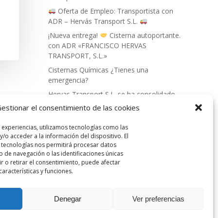
Oferta de Empleo: Transportista con
ADR – Hervás Transport S.L.
¡Nueva entrega!
Cisterna autoportante.
con ADR «FRANCISCO HERVAS
TRANSPORT, S.L.»
Cisternas Químicas ¿Tienes una
emergencia?
Hervas Transport S.L. se ha consolidado
como líder en el sector del transporte de
estionar el consentimiento de las cookies
mercancías peligrosas.
 experiencias, utilizamos tecnologías como las
/o acceder a la información del dispositivo. El
 tecnologías nos permitirá procesar datos
de navegación o las identificaciones únicas
ir o retirar el consentimiento, puede afectar
aracterísticas y funciones.
NACIONAL.|
(+34) 609 67 50 22
| for
Denegar
Ver preferencias
ERVÁS TRANSPORT S.L
.