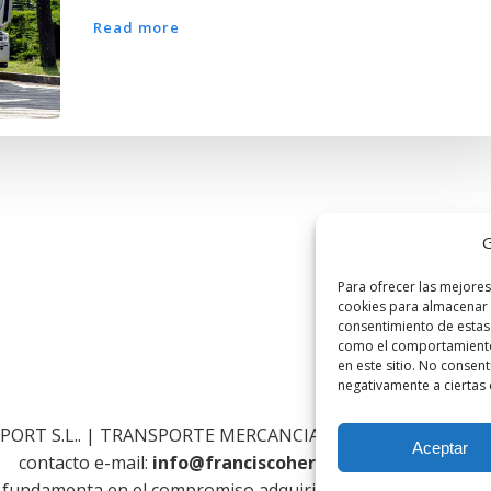
Read more
G
Para ofrecer las mejores
cookies para almacenar y
consentimiento de estas
como el comportamiento 
en este sitio. No consent
negativamente a ciertas c
PORT S.L.. | TRANSPORTE MERCANCIAS NACIONAL INTER
Aceptar
contacto e-mail:
info@franciscohervastransport.com
se fundamenta en el compromiso adquirido por
FRANCISCO H