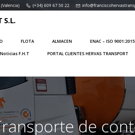
 (Valencia)
(+34) 609 67 50 22
info@franciscohervastran
S.L.
O
FLOTA
ALMACEN
ENAC – ISO 9001:2015
Noticias F.H.T
PORTAL CLIENTES HERVAS TRANSPORT
 Transporte de con