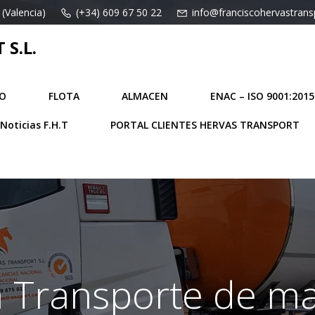
 (Valencia)
(+34) 609 67 50 22
info@franciscohervastran
S.L.
O
FLOTA
ALMACEN
ENAC – ISO 9001:2015
Noticias F.H.T
PORTAL CLIENTES HERVAS TRANSPORT
n Transporte de ma