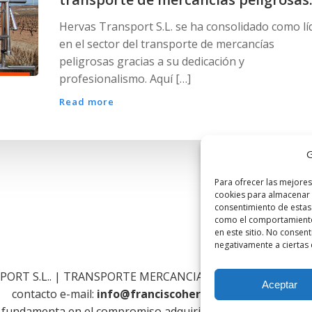
Hervas Transport S.L. se ha consolidado como lí
en el sector del transporte de mercancías
peligrosas gracias a su dedicación y
profesionalismo. Aquí […]
Read more
G
Para ofrecer las mejores
cookies para almacenar y
consentimiento de estas
como el comportamiento 
en este sitio. No consent
negativamente a ciertas c
PORT S.L.. | TRANSPORTE MERCANCIAS NACIONAL INTER
Aceptar
contacto e-mail:
info@franciscohervastransport.com
se fundamenta en el compromiso adquirido por
FRANCISCO H