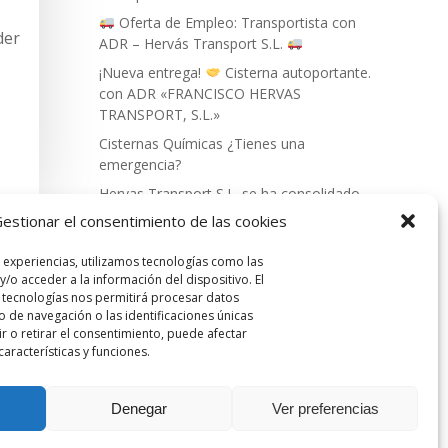
Oferta de Empleo: Transportista con
der
ADR – Hervás Transport S.L.
¡Nueva entrega!
Cisterna autoportante.
con ADR «FRANCISCO HERVAS
TRANSPORT, S.L.»
Cisternas Químicas ¿Tienes una
emergencia?
Hervas Transport S.L. se ha consolidado
como líder en el sector del transporte de
estionar el consentimiento de las cookies
mercancías peligrosas.
 experiencias, utilizamos tecnologías como las
/o acceder a la información del dispositivo. El
 tecnologías nos permitirá procesar datos
de navegación o las identificaciones únicas
ir o retirar el consentimiento, puede afectar
aracterísticas y funciones.
NACIONAL.|
(+34) 609 67 50 22
| for
Denegar
Ver preferencias
ERVÁS TRANSPORT S.L
.