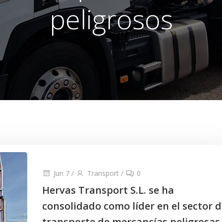
peligrosos
Jun 7
/
Transport
/
0
Hervas Transport S.L. se ha
consolidado como líder en el sector d
transporte de mercancías peligrosas