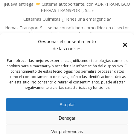
¡Nueva entrega!
Cisterna autoportante. con ADR «FRANCISCO
HERVAS TRANSPORT, S.L.»
Cisternas Químicas ¿Tienes una emergencia?
Hervas Transport S.L. se ha consolidado como líder en el sector
del transporte de mercancías peligrosas.
Gestionar el consentimiento
de las cookies
Para ofrecer las mejores experiencias, utilizamos tecnologías como las
cookies para almacenar y/o acceder a la información del dispositivo. El
consentimiento de estas tecnologías nos permitirá procesar datos
como el comportamiento de navegación o las identificaciones únicas
en este sitio. No consentir o retirar el consentimiento, puede afectar
© 2026 FRANCISCO HERVÁS TRANSPORT S.L.. |
negativamente a ciertas características y funciones.
TRANSPORTE MERCANCIAS NACIONAL
INTERNACIONAL.|
(+34) 609 67 50 22
| for
Aceptar
contacto e-mail:
info@franciscohervastransport.com
Denegar
La política de Calidad se fundamenta en el
compromiso adquirido por
FRANCISCO HERVÁS
Ver preferencias