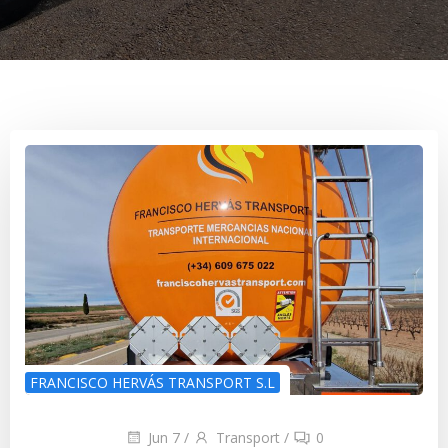
FRANCISCO HERVÁS TRANSPORT S.L
Jun 7
/
Transport
/
0