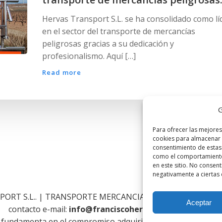
Hervas Transport S.L. se ha consolidado como lí
en el sector del transporte de mercancías
peligrosas gracias a su dedicación y
profesionalismo. Aquí […]
Read more
G
Para ofrecer las mejores
cookies para almacenar y
consentimiento de estas
como el comportamiento 
en este sitio. No consent
negativamente a ciertas c
PORT S.L.. | TRANSPORTE MERCANCIAS NACIONAL INTER
Aceptar
contacto e-mail:
info@franciscohervastransport.com
se fundamenta en el compromiso adquirido por
FRANCISCO H