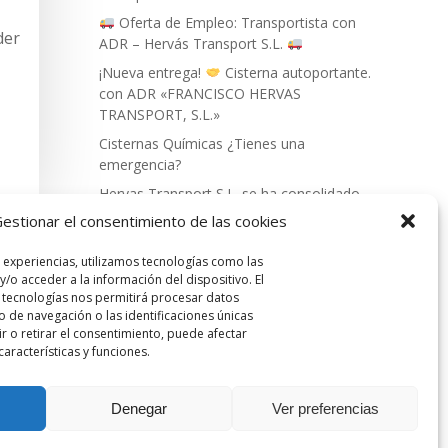
Oferta de Empleo: Transportista con
der
ADR – Hervás Transport S.L.
¡Nueva entrega!
Cisterna autoportante.
con ADR «FRANCISCO HERVAS
TRANSPORT, S.L.»
Cisternas Químicas ¿Tienes una
emergencia?
Hervas Transport S.L. se ha consolidado
como líder en el sector del transporte de
estionar el consentimiento de las cookies
mercancías peligrosas.
 experiencias, utilizamos tecnologías como las
/o acceder a la información del dispositivo. El
 tecnologías nos permitirá procesar datos
de navegación o las identificaciones únicas
ir o retirar el consentimiento, puede afectar
aracterísticas y funciones.
NACIONAL.|
(+34) 609 67 50 22
| for
Denegar
Ver preferencias
ERVÁS TRANSPORT S.L
.