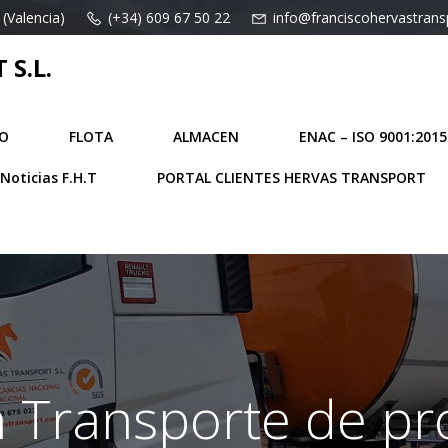
 (Valencia)
(+34) 609 67 50 22
info@franciscohervastran
S.L.
O
FLOTA
ALMACEN
ENAC – ISO 9001:2015
Noticias F.H.T
PORTAL CLIENTES HERVAS TRANSPORT
n Transporte de p