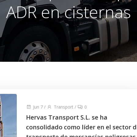
ADR en cisternas
Jun 7
/
Transport
/
0
Hervas Transport S.L. se ha
consolidado como líder en el sector d
transporte de mercancías peligrosas