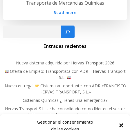
Transporte de Mercancias Quimicas
Read more
Busc
Entradas recientes
Nueva cisterna adquirida por Hervas Transport 2026
Oferta de Empleo: Transportista con ADR – Hervás Transport
S.L.
¡Nueva entrega!
Cisterna autoportante. con ADR «FRANCISCO
HERVAS TRANSPORT, S.L.»
Cisternas Químicas ¿Tienes una emergencia?
Hervas Transport S.L. se ha consolidado como líder en el sector
del transporte de mercancías peligrosas.
Gestionar el consentimiento
de las cookies