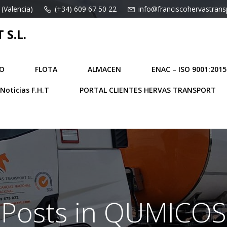
 (Valencia)
(+34) 609 67 50 22
info@franciscohervastran
S.L.
O
FLOTA
ALMACEN
ENAC – ISO 9001:2015
Noticias F.H.T
PORTAL CLIENTES HERVAS TRANSPORT
Posts in QUMICOS