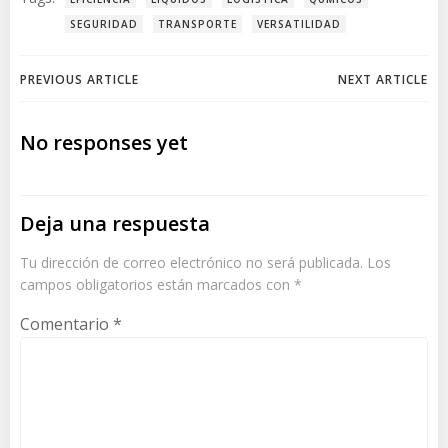
SEGURIDAD
TRANSPORTE
VERSATILIDAD
Navegación
Navegación
PREVIOUS ARTICLE
NEXT ARTICLE
por
por
No responses yet
las
las
entradas
entradas
Deja una respuesta
Tu dirección de correo electrónico no será publicada.
Los
campos obligatorios están marcados con
*
Comentario
*